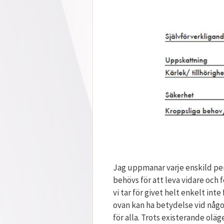
Jag uppmanar varje enskild pe
behövs för att leva vidare och 
vi tar för givet helt enkelt in
ovan kan ha betydelse vid något
för alla. Trots existerande oläg