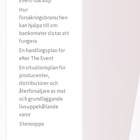
Event-backup
Hur
försäkringsbranschen
kan hjälpa till om
bankomater slutar att
fungera
En handlingsplan för
efter The Event
En situationsplan för
producenter,
distributörer och
återförsäljare av mat
och grundläggande
livsuppehållande
varor
Stensoppa