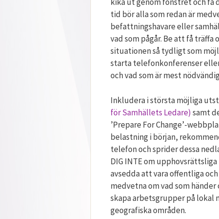
kika ut genom fönstret och få 
tid bör alla som redan är me
befattningshavare eller samhäl
vad som pågår. Be att få träffa 
situationen så tydligt som möjl
starta telefonkonferenser elle
och vad som är mest nödvändi
Inkludera i största möjliga uts
för Samhällets Ledare)
samt de
’Prepare For Change’-webbplat
belastning i början, rekommender
telefon och sprider dessa nedl
DIG INTE om upphovsrättsliga f
avsedda att vara offentliga och f
medvetna om vad som händer oc
skapa arbetsgrupper på lokal n
geografiska områden.