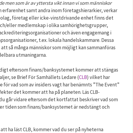
de men som är av yttersta vikt innan vi som människor
 erfarenhet samt andra inom företagshierarkier, verkar
olag, företag eller icke-vinstdrivande enhet finns det
ch/eller medlemskap i olika samhörighetsgrupper,
 ackrediteringsorganisationer och även engagemang i
apsorganisationer, t.ex. lokala handelskammare. Dessa
 att så många människor som möjligt kan sammanföras
delbara utmaningarna.
digt eftersom finans/banksystemet kommer att stängas
aljer, se Brief För Samhällets Ledare (
CLB
) vilket har
e för vad som av insiders vagt har benämnts ”The Event”
fekter det kommer att ha på planeten. Läs CLB-
du går vidare eftersom det kortfattat beskriver vad som
der tiden som finans/banksystemet är nedstängt och
r att ha läst CLB, kommer vad du ser på nyheterna