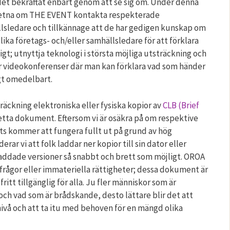
det bekräftat enbart genom att se sig om. Under denna
dvetna om THE EVENT kontakta respekterade
lsledare och tillkännage att de har gedigen kunskap om
olika företags- och/eller samhällsledare för att förklara
igt; utnyttja teknologi i största möjliga utsträckning och
r videokonferenser där man kan förklara vad som händer
gt omedelbart.
träckning elektroniska eller fysiska kopior av
CLB (Brief
tta dokument. Eftersom vi är osäkra på om respektive
s kommer att fungera fullt ut på grund av hög
ar vi att folk laddar ner kopior till sin dator eller
addade versioner så snabbt och brett som möjligt. OROA
rågor eller immateriella rättigheter; dessa dokument är
ritt tillgänglig för alla. Ju fler människor som är
h vad som är brådskande, desto lättare blir det att
ivå och att ta itu med behoven för en mängd olika