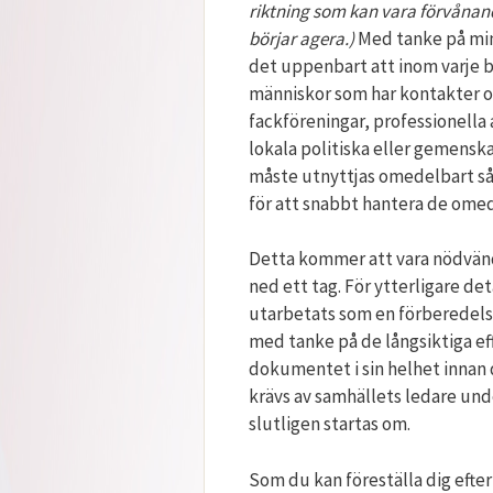
riktning som kan vara förvånan
börjar agera.)
Med tanke på min
det uppenbart att inom varje b
människor som har kontakter o
fackföreningar, professionella
lokala politiska eller gemensk
måste utnyttjas omedelbart så
för att snabbt hantera de ome
Detta kommer att vara nödvän
ned ett tag. För ytterligare det
utarbetats som en förberedels
med tanke på de långsiktiga ef
dokumentet i sin helhet innan 
krävs av samhällets ledare un
slutligen startas om.
Som du kan föreställa dig efte