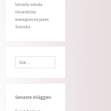
latviešu valoda
slovenščina
македонски јазик
Svenska
Sök
efter:
Senaste inläggen