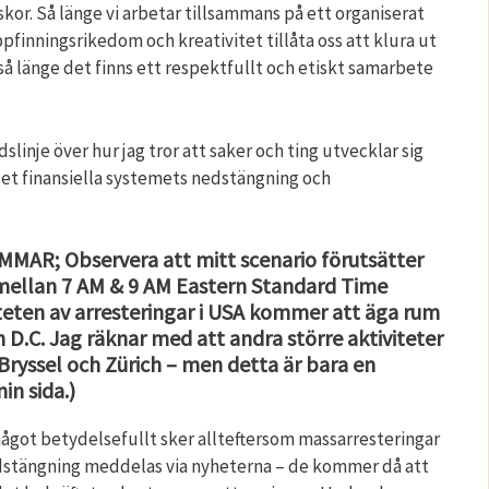
kor. Så länge vi arbetar tillsammans på ett organiserat
inningsrikedom och kreativitet tillåta oss att klura ut
t så länge det finns ett respektfullt och etiskt samarbete
dslinje över hur jag tror att saker och ting utvecklar sig
det finansiella systemets nedstängning och
MAR; Observera att mitt scenario förutsätter
’ mellan 7 AM & 9 AM Eastern Standard Time
teten av arresteringar i USA kommer att äga rum
D.C. Jag räknar med att andra större aktiviteter
 Bryssel och Zürich – men detta är bara en
in sida.)
got betydelsefullt sker allteftersom massarresteringar
stängning meddelas via nyheterna – de kommer då att