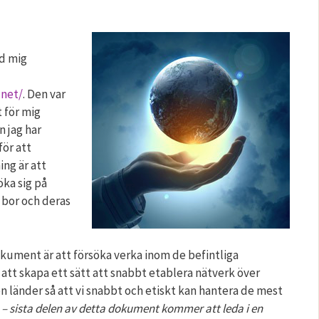
d mig
.net/
. Den var
 för mig
n jag har
ör att
ng är att
öka sig på
 bor och deras
kument är att försöka verka inom de befintliga
att skapa ett sätt att snabbt etablera nätverk över
en länder så att vi snabbt och etiskt kan hantera de mest
– sista delen av detta dokument kommer att leda i en