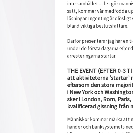
inte samhället – det gör männis
sätt, kommer vår medfödda uppf
lösningar. Ingenting är olöslig
bland viktiga beslutsfattare.
Därför presenterar jag här en ti
under de första dagarna efter 
arresteringarna startar:
THE EVENT (EFTER 0-3 TIM
att aktiviteterna ’startar
eftersom den stora majori
i New York och Washington 
sker i London, Rom, Paris,
kvalificerad gissning från m
Människor kommer märka att nå
händer och banksystemets ned