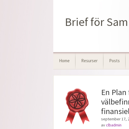
Hoppa
till
innehåll
Brief för Sam
Home
Resurser
Posts
En Plan 
välbefi
finansie
september 17, 
av
clbadmin