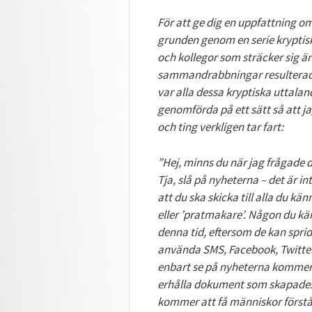
För att ge dig en uppfattning o
grunden genom en serie kryptis
och kollegor som sträcker sig änd
sammandrabbningar resulterade i 
var alla dessa kryptiska uttal
genomförda på ett sätt så att j
och ting verkligen tar fart:
”Hej, minns du när jag frågade d
Tja, slå på nyheterna – det är i
att du ska skicka till alla du kä
eller ’pratmakare’. Någon du kän
denna tid, eftersom de kan sprid
använda SMS, Facebook, Twitter, 
enbart se på nyheterna kommer in
erhålla dokument som skapades 
kommer att få människor först