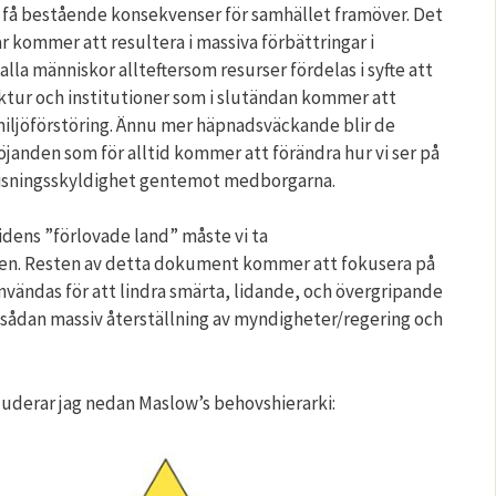
tt få bestående konsekvenser för samhället framöver. Det
r kommer att resultera i massiva förbättringar i
lla människor allteftersom resurser fördelas i syfte att
ktur och institutioner som i slutändan kommer att
miljöförstöring. Ännu mer häpnadsväckande blir de
anden som för alltid kommer att förändra hur vi ser på
visningsskyldighet gentemot medborgarna.
idens ”förlovade land” måste vi ta
sen. Resten av detta dokument kommer att fokusera på
vändas för att lindra smärta, lidande, och övergripande
sådan massiv återställning av myndigheter/regering och
kluderar jag nedan Maslow’s behovshierarki: