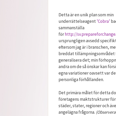
Detta är en unik plan som min
underrättelseagent
’Cobra’
ba
sammanställa
för
http://sv.prepareforchange
ursprungligen avsedd specifikt
eftersom jag är i branschen, me
breddat tillämpningsområdet f
generalisera det; min förhoppni
andra om de så önskar kan förs
egna variationer oavsett var de
personliga förhållanden.
Det primära målet för detta do
företagens maktstrukturer för 
städer, stater, regioner och äv
angelägna frågorna.
(Observera 