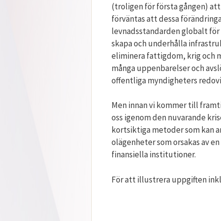
(troligen för första gången) a
förväntas att dessa förändringa
levnadsstandarden globalt för a
skapa och underhålla infrastru
eliminera fattigdom, krig och 
många uppenbarelser och avslöj
offentliga myndigheters redo
Men innan vi kommer till framt
oss igenom den nuvarande kri
kortsiktiga metoder som kan an
olägenheter som orsakas av en 
finansiella institutioner.
För att illustrera uppgiften in