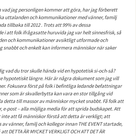
m vad jag personligen kommer att göra, har jag förberett
ka uttalanden och kommunikationer med vänner, familj
a tillbaka till 2012 . Trots att 99% av dessa
att folk ifrågasatte huruvida jag var helt sinnesfrisk, så
anden och kommunikationer avsiktligt utformade och
ag snabbt och enkelt kan informera människor när saker
ig vad du tror skulle hända vid en hypotetisk si-och-så?
nte hypotetiskt längre. Här är några dokument som jag vill
nner. Fokusera först på folk i befintliga ledande befattningar
ner som är skvallerbytta kan vara en stor tillgång vid
a detta till massor av människor mycket snabbt. Få folk att
e-post – alla möjliga media för att sprida budskapet. Att
te att få människor förstå att detta är verkligt; att
av vänner, familj och kollegor innan THE EVENT startade,
å att DETTA ÄR MYCKET VERKLIGT OCH ATT DET ÄR